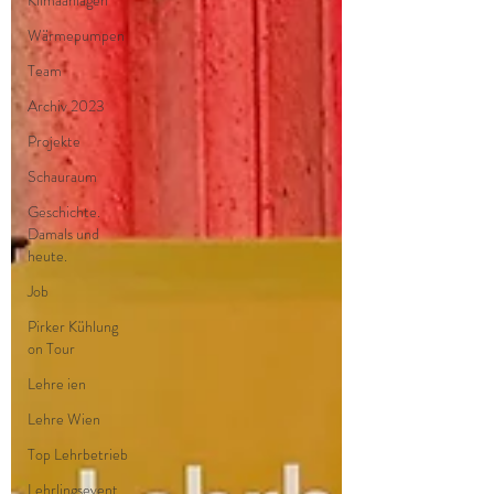
Klimaanlagen
Wärmepumpen
Team
Archiv 2023
Projekte
Schauraum
Geschichte.
Damals und
heute.
Job
Pirker Kühlung
on Tour
Lehre ien
Lehre Wien
Top Lehrbetrieb
Lehrlingsevent