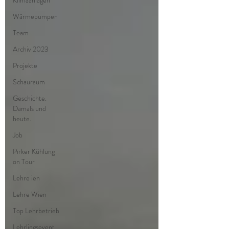
Klimaanlagen
Wärmepumpen
Team
Archiv 2023
Projekte
Schauraum
Geschichte.
Damals und
heute.
Job
Pirker Kühlung
on Tour
Lehre ien
Lehre Wien
Top Lehrbetrieb
Lehrlingsevent