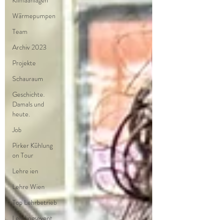
Klimaanlagen
Wärmepumpen
Team
Archiv 2023
Projekte
Schauraum
Geschichte.
Damals und
heute.
Job
Pirker Kühlung
on Tour
Lehre ien
Lehre Wien
Top Lehrbetrieb
Lehrlingsevent