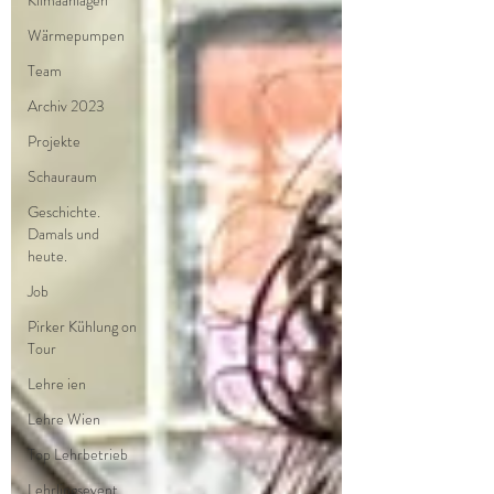
Klimaanlagen
Wärmepumpen
Team
Archiv 2023
Projekte
Schauraum
Geschichte.
Damals und
heute.
Job
Pirker Kühlung on
Tour
Lehre ien
Lehre Wien
Top Lehrbetrieb
Lehrlingsevent